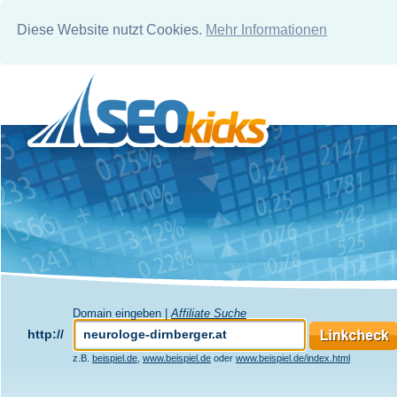
Diese Website nutzt Cookies.
Mehr Informationen
Domain eingeben |
Affiliate Suche
http://
z.B.
beispiel.de
,
www.beispiel.de
oder
www.beispiel.de/index.html