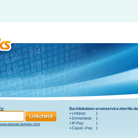
che
Backlinkdaten ecomservice.interfile.de
• Linkpop:
1
• Domainpop:
1
• IP-Pop:
1
www.beispiel.de/index.html
• ClassC-Pop:
1