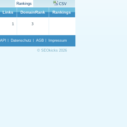
Rankings
CSV
Links
DomainRank
Rankings
1
3
API
Datenschutz
AGB
Impressum
© SEOkicks 2026