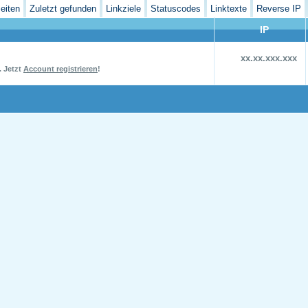
eiten
Zuletzt gefunden
Linkziele
Statuscodes
Linktexte
Reverse IP
IP
xx.xx.xxx.xxx
.
Jetzt
Account registrieren
!